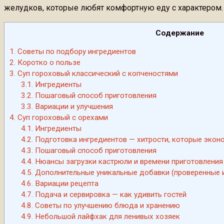
желудков, которые любят комфортную еду с характером.
Содержание
1.
Советы по подбору ингредиентов
2.
Коротко о пользе
3.
Суп гороховый классический с копченостями
3.1.
Ингредиенты
3.2.
Пошаговый способ приготовления
3.3.
Вариации и улучшения
4.
Суп гороховый с орехами
4.1.
Ингредиенты
4.2.
Подготовка ингредиентов — хитрости, которые эконо
4.3.
Пошаговый способ приготовления
4.4.
Нюансы загрузки кастрюли и времени приготовления
4.5.
Дополнительные уникальные добавки (проверенные и
4.6.
Вариации рецепта
4.7.
Подача и сервировка — как удивить гостей
4.8.
Советы по улучшению блюда и хранению
4.9.
Небольшой лайфхак для ленивых хозяек