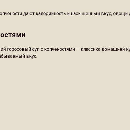
, копчености дают калорийность и насыщенный вкус, овощи
ностями
й гороховый суп с копченостями — классика домашней кух
абываемый вкус.