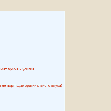
мят время и усилия
 не портящие оригинального вкуса)