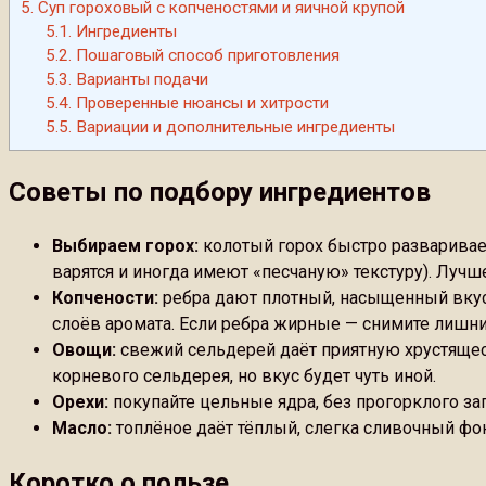
5.
Суп гороховый с копченостями и яичной крупой
5.1.
Ингредиенты
5.2.
Пошаговый способ приготовления
5.3.
Варианты подачи
5.4.
Проверенные нюансы и хитрости
5.5.
Вариации и дополнительные ингредиенты
Советы по подбору ингредиентов
Выбираем горох:
колотый горох быстро разваривает
варятся и иногда имеют «песчаную» текстуру). Лучш
Копчености:
ребра дают плотный, насыщенный вкус
слоёв аромата. Если ребра жирные — снимите лишний
Овощи:
свежий сельдерей даёт приятную хрустящес
корневого сельдерея, но вкус будет чуть иной.
Орехи:
покупайте цельные ядра, без прогорклого за
Масло:
топлёное даёт тёплый, слегка сливочный фон
Коротко о пользе