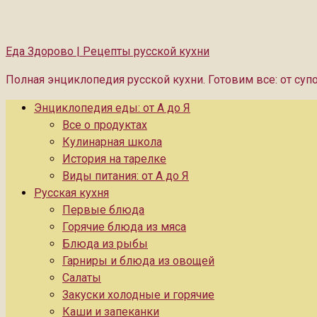
Еда Здорово | Рецепты русской кухни
Полная энциклопедия русской кухни. Готовим все: от суп
Энциклопедия еды: от А до Я
Все о продуктах
Кулинарная школа
История на тарелке
Виды питания: от А до Я
Русская кухня
Первые блюда
Горячие блюда из мяса
Блюда из рыбы
Гарниры и блюда из овощей
Салаты
Закуски холодные и горячие
Каши и запеканки