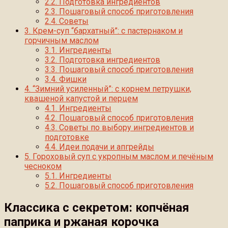
2.2.
Подготовка ингредиентов
2.3.
Пошаговый способ приготовления
2.4.
Советы
3.
Крем-суп “бархатный”: с пастернаком и
горчичным маслом
3.1.
Ингредиенты
3.2.
Подготовка ингредиентов
3.3.
Пошаговый способ приготовления
3.4.
Фишки
4.
“Зимний усиленный”: с корнем петрушки,
квашеной капустой и перцем
4.1.
Ингредиенты
4.2.
Пошаговый способ приготовления
4.3.
Советы по выбору ингредиентов и
подготовке
4.4.
Идеи подачи и апгрейды
5.
Гороховый суп с укропным маслом и печёным
чесноком
5.1.
Ингредиенты
5.2.
Пошаговый способ приготовления
Классика с секретом: копчёная
паприка и ржаная корочка