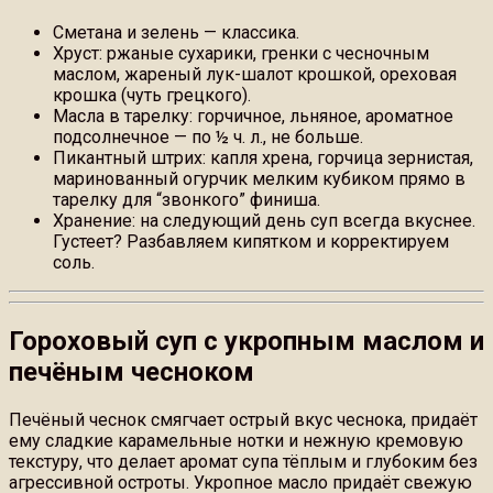
Сметана и зелень — классика.
Хруст: ржаные сухарики, гренки с чесночным
маслом, жареный лук-шалот крошкой, ореховая
крошка (чуть грецкого).
Масла в тарелку: горчичное, льняное, ароматное
подсолнечное — по ½ ч. л., не больше.
Пикантный штрих: капля хрена, горчица зернистая,
маринованный огурчик мелким кубиком прямо в
тарелку для “звонкого” финиша.
Хранение: на следующий день суп всегда вкуснее.
Густеет? Разбавляем кипятком и корректируем
соль.
Гороховый суп с укропным маслом и
печёным чесноком
Печёный чеснок смягчает острый вкус чеснока, придаёт
ему сладкие карамельные нотки и нежную кремовую
текстуру, что делает аромат супа тёплым и глубоким без
агрессивной остроты. Укропное масло придаёт свежую