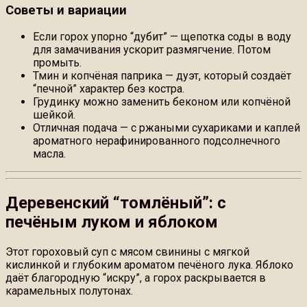
Советы и вариации
Если горох упорно “дубит” — щепотка соды в воду
для замачивания ускорит размягчение. Потом
промыть.
Тмин и копчёная паприка — дуэт, который создаёт
“печной” характер без костра.
Грудинку можно заменить беконом или копчёной
шейкой.
Отличная подача — с ржаными сухариками и каплей
ароматного нерафинированного подсолнечного
масла.
Деревенский “томлёный”: с
печёным луком и яблоком
Этот гороховый суп с мясом свинины с мягкой
кислинкой и глубоким ароматом печёного лука. Яблоко
даёт благородную “искру”, а горох раскрывается в
карамельных полутонах.