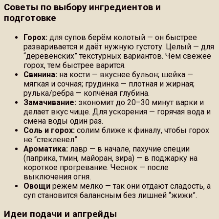
Советы по выбору ингредиентов и
подготовке
Горох:
для супов берём колотый — он быстрее
разваривается и даёт нужную густоту. Целый — для
“деревенских” текстурных вариантов. Чем свежее
горох, тем быстрее варится.
Свинина:
на кости — вкуснее бульон; шейка —
мягкая и сочная; грудинка — плотная и жирная;
рулька/ребра — копчёная глубина.
Замачивание:
экономит до 20–30 минут варки и
делает вкус чище. Для ускорения — горячая вода и
смена воды один раз.
Соль и горох:
солим ближе к финалу, чтобы горох
не “стекленел”.
Ароматика:
лавр — в начале, пахучие специи
(паприка, тмин, майоран, зира) — в поджарку на
короткое прогревание. Чеснок — после
выключения огня.
Овощи
режем мелко — так они отдают сладость, а
суп становится балансным без лишней “жижи”.
Идеи подачи и апгрейды