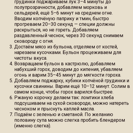
грудинки поджариваем лук 3–4 минуты до
полупрозрачности, добавляем морковь и
сельдерей, ещё 5–6 минут на среднем огне.
Вводим копчёную паприку и тмин, быстро
прогреваем 20–30 секунд — специи должны
раскрыться, но не гореть. Добавляем
раздавленный чеснок, через 30 секунд снимаем
сковороду с огня.
Достаём мясо из бульона, отделяем от костей,
нарезаем кусочками. Бульон процеживаем для
чистоты вкуса.
Возвращаем бульон в кастрюлю, добавляем
набухший горох, доводим до кипения, убавляем
огонь и варим 35–45 минут до мягкости гороха.
Добавляем поджарку, кубики копчёной грудинки и
кусочки свинины. Варим ещё 10–12 минут. Солим в
самом конце, чтобы горох варился быстрее.
Ржаную корочку делаем так: ломтики хлеба
подсушиваем на сухой сковороде, можно натереть
чесноком и прыснуть каплей масла.
Подаём с зеленью и сметаной. По желанию
половину супа можно слегка пробить блендером
(именно слегка).