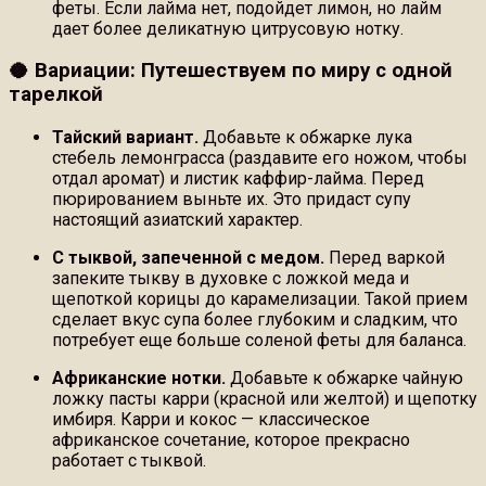
феты. Если лайма нет, подойдет лимон, но лайм
дает более деликатную цитрусовую нотку.
🥥 Вариации: Путешествуем по миру с одной
тарелкой
Тайский вариант.
Добавьте к обжарке лука
стебель лемонграсса (раздавите его ножом, чтобы
отдал аромат) и листик каффир-лайма. Перед
пюрированием выньте их. Это придаст супу
настоящий азиатский характер.
С тыквой, запеченной с медом.
Перед варкой
запеките тыкву в духовке с ложкой меда и
щепоткой корицы до карамелизации. Такой прием
сделает вкус супа более глубоким и сладким, что
потребует еще больше соленой феты для баланса.
Африканские нотки.
Добавьте к обжарке чайную
ложку пасты карри (красной или желтой) и щепотку
имбиря. Карри и кокос — классическое
африканское сочетание, которое прекрасно
работает с тыквой.