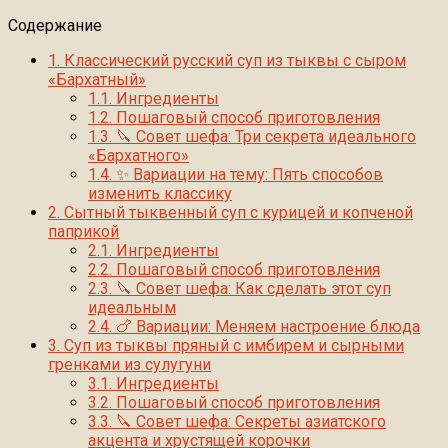
Содержание
1.
Классический русский суп из тыквы с сыром
«Бархатный»
1.1.
Ингредиенты
1.2.
Пошаговый способ приготовления
1.3.
🔪 Совет шефа: Три секрета идеального
«Бархатного»
1.4.
✨ Вариации на тему: Пять способов
изменить классику
2.
Сытный тыквенный суп с курицей и копченой
паприкой
2.1.
Ингредиенты
2.2.
Пошаговый способ приготовления
2.3.
🔪 Совет шефа: Как сделать этот суп
идеальным
2.4.
🍗 Вариации: Меняем настроение блюда
3.
Суп из тыквы пряный с имбирем и сырными
гренками из сулугуни
3.1.
Ингредиенты
3.2.
Пошаговый способ приготовления
3.3.
🔪 Совет шефа: Секреты азиатского
акцента и хрустящей корочки