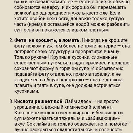
банки не взбалтывайте ее — густые сливки обычно
собираются наверху, и их хорошо бы перемешать
ложкой до однородности уже в кастрюле. Если
хотите особой нежности, добавьте только густую
часть (крем), а оставшейся водой можно разбавить
суп, если он покажется слишком плотным.
Фета: не крошить, а ломать.
Никогда не крошите
фету ножом и уж тем более не трите на терке — она
потеряет свою структуру и превратится в кашу.
Только руками! Крупные кусочки, сломанные
естественным путем, выглядят красивее и дольше
сохраняют форму в горячем супе. И обязательно
подавайте фету отдельно, прямо в тарелку, а не
кладите ее в общую кастрюлю — она не должна
плавать и таять в супе, она должна встречаться
кусочками.
Кислота решает всё.
Лайм здесь — не просто
украшение, а важный химический элемент.
Кокосовое молоко очень жирное, и без кислоты
суп может казаться тяжелым и «забивающим»
вкус. Сок лайма не только освежает, но и помогает
лучше раскрыться сладости тыквы и солености