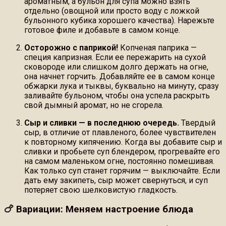
ароматным, а бульон для супа можно взять
отдельно (овощной или просто воду с ложкой
бульонного кубика хорошего качества). Нарежьте
готовое филе и добавьте в самом конце.
Осторожно с паприкой!
Копченая паприка —
специя капризная. Если ее пережарить на сухой
сковороде или слишком долго держать на огне,
она начнет горчить. Добавляйте ее в самом конце
обжарки лука и тыквы, буквально на минуту, сразу
заливайте бульоном, чтобы она успела раскрыть
свой дымный аромат, но не сгорела.
Сыр и сливки — в последнюю очередь.
Твердый
сыр, в отличие от плавленого, более чувствителен
к повторному кипячению. Когда вы добавите сыр и
сливки и пробьете суп блендером, прогревайте его
на самом маленьком огне, постоянно помешивая.
Как только суп станет горячим — выключайте. Если
дать ему закипеть, сыр может свернуться, и суп
потеряет свою шелковистую гладкость.
🍗 Вариации: Меняем настроение блюда