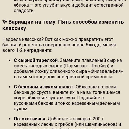
яблока — это углубит вкус и добавит естественной
сладости.
✨ Вариации на тему: Пять способов изменить
классику
Надоела классика? Вот как можно превратить этот
базовый рецепт в совершенно новое блюдо, меняя
всего 1-2 ингредиента:
С сырной тарелкой.
Замените плавленый сыр на
смесь твердых сыров (Пармезан + Грюйер) и
добавьте ложку сливочного сыра «Филадельфия»
в самом конце для невероятной кремовости.
С беконом и луком-шалот.
Обжарьте полоски
бекона до хруста, выньте их, а на вытопившемся
жире обжарьте лук для супа. Подавайте с
кусочками бекона и тонко нарезанным зеленым
луком.
По-охотничьи.
Добавьте к зажарке 200 г
нарезанных лесных грибов (или шампиньонов) и