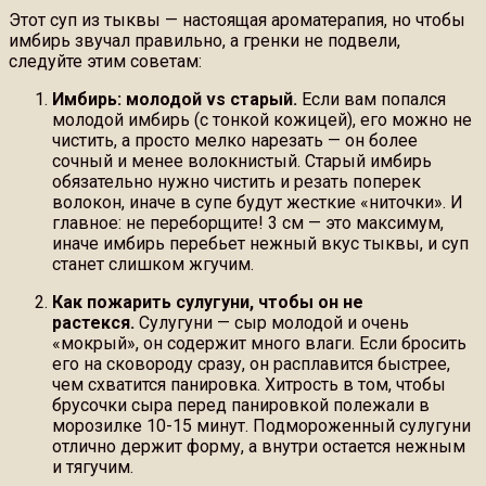
Этот суп из тыквы — настоящая ароматерапия, но чтобы
имбирь звучал правильно, а гренки не подвели,
следуйте этим советам:
Имбирь: молодой vs старый.
Если вам попался
молодой имбирь (с тонкой кожицей), его можно не
чистить, а просто мелко нарезать — он более
сочный и менее волокнистый. Старый имбирь
обязательно нужно чистить и резать поперек
волокон, иначе в супе будут жесткие «ниточки». И
главное: не переборщите! 3 см — это максимум,
иначе имбирь перебьет нежный вкус тыквы, и суп
станет слишком жгучим.
Как пожарить сулугуни, чтобы он не
растекся.
Сулугуни — сыр молодой и очень
«мокрый», он содержит много влаги. Если бросить
его на сковороду сразу, он расплавится быстрее,
чем схватится панировка. Хитрость в том, чтобы
брусочки сыра перед панировкой полежали в
морозилке 10-15 минут. Подмороженный сулугуни
отлично держит форму, а внутри остается нежным
и тягучим.