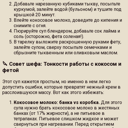
Добавьте нарезанную кубиками тыкву, посыпьте
куркумой, залейте водой (бульоном) и тушите под
крышкой 20 минут.
Влейте кокосовое молоко, доведите до кипения и
снимите с огня.
Пюрируйте суп блендером, добавьте сок лайма и
соль (осторожно, фета соленая!).
В тарелку выложите раскрошенную руками фету,
залейте супом, сверху посыпьте семечками и
сбрызните тыквенным или оливковым маслом.
🔪 Совет шефа: Тонкости работы с кокосом и
фетой
Этот суп кажется простым, но именно в нем легко
допустить ошибки, которые превратят нежный крем в
расслоившуюся массу. Вот как этого избежать:
Кокосовое молоко: банка vs коробка.
Для этого
супа нужно брать кокосовое молоко в жестяных
банках (от 17% жирности), а не питьевое в
тетрапаках. Питьевое слишком жидкое и может
свернуться при нагревании. Перед открытием