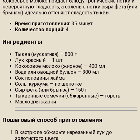
Кокосовое молоко придает блюду тропические нотки и
невероятную гладкость, а соленые нотки сыра фета (или
брынзы) идеально оттеняют сладость тыквы.
Время приготовления:
35 минут
Количество порций:
4
Ингредиенты
Тыква (мускатная) — 800 г
Лук красный — 1 шт.
Кокосовое молоко (жирное) — 400 мл
Вода или овощной бульон — 300 мл
Сок половины лайма
Соль, куркума — по щепотке
Сыр фета (или брынза) — 150 г
Тыквенные семечки (обжаренные) — горсть
Масло для жарки
Пошаговый способ приготовления
В кастрюле обжарьте нарезанный лук до
золотистого цвета.