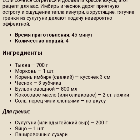
Если хочется согреться и добавить красок вкуса, этот
рецепт для вас. Имбирь и чеснок дарят приятную
остроту и ощущение тепла изнутри, а хрустящие, тягучие
гренки из сулугуни делают подачу невероятно
эффектной.
Время приготовления:
45 минут
Количество порций:
4
Ингредиенты
Тыква — 700 г
Морковь — 1 шт.
Корень имбиря (свежий) — кусочек 3 см
Чеснок — 3 зубчика
Бульон овощной — 800 мл
Кокосовое масло (или оливковое) — 2 ст. ложки
Соль, перец чили хлопьями — по вкусу
Для гренок:
Сулугуни (или адыгейский сыр) — 200 г
Яйцо — 1 шт
Панировочные сухари