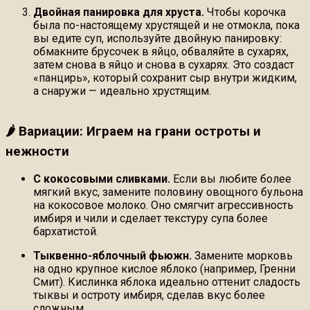
Двойная панировка для хруста.
Чтобы корочка
была по-настоящему хрустящей и не отмокла, пока
вы едите суп, используйте двойную панировку:
обмакните брусочек в яйцо, обваляйте в сухарях,
затем снова в яйцо и снова в сухарях. Это создаст
«панцирь», который сохранит сыр внутри жидким,
а снаружи — идеально хрустящим.
🌶 Вариации: Играем на грани остроты и
нежности
С кокосовыми сливками.
Если вы любите более
мягкий вкус, замените половину овощного бульона
на кокосовое молоко. Оно смягчит агрессивность
имбиря и чили и сделает текстуру супа более
бархатистой.
Тыквенно-яблочный фьюжн.
Замените морковь
на одно крупное кислое яблоко (например, Гренни
Смит). Кислинка яблока идеально оттенит сладость
тыквы и остроту имбиря, сделав вкус более
сложным.