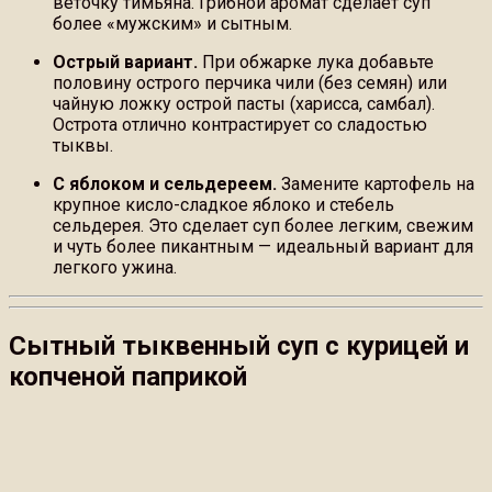
веточку тимьяна. Грибной аромат сделает суп
более «мужским» и сытным.
Острый вариант.
При обжарке лука добавьте
половину острого перчика чили (без семян) или
чайную ложку острой пасты (харисса, самбал).
Острота отлично контрастирует со сладостью
тыквы.
С яблоком и сельдереем.
Замените картофель на
крупное кисло-сладкое яблоко и стебель
сельдерея. Это сделает суп более легким, свежим
и чуть более пикантным — идеальный вариант для
легкого ужина.
Сытный тыквенный суп с курицей и
копченой паприкой