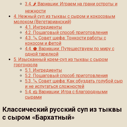
3.4.
🌶 Вариации: Играем на грани остроты и
нежности
4.
Нежный суп из тыквы с сыром и кокосовым
молоком (Вегетарианский)
4.1.
Ингредиенты
4.2.
Пошаговый способ приготовления
4.3.
🔪 Совет шефа: Тонкости работы с
кокосом и фетой
4.4.
🥥 Вариации: Путешествуем по миру с
одной тарелкой
5.
Изысканный крем-суп из тыквы с сыром
горгонзола
5.1.
Ингредиенты
5.2.
Пошаговый способ приготовления
5.3.
🔪 Совет шефа: Как обуздать голубой сыр
и не испугаться сложностей
5.4.
🧀 Вариации: Игра с благородными
сырами
Классический русский суп из тыквы
с сыром «Бархатный»