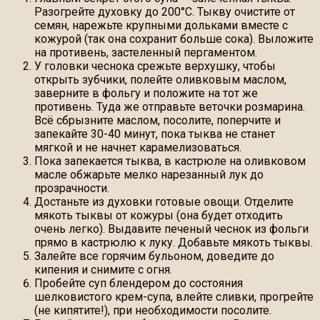
Разогрейте духовку до 200°C. Тыкву очистите от
семян, нарежьте крупными дольками вместе с
кожурой (так она сохранит больше сока). Выложите
на противень, застеленный пергаментом.
У головки чеснока срежьте верхушку, чтобы
открыть зубчики, полейте оливковым маслом,
заверните в фольгу и положите на тот же
противень. Туда же отправьте веточки розмарина.
Всё сбрызните маслом, посолите, поперчите и
запекайте 30-40 минут, пока тыква не станет
мягкой и не начнет карамелизоваться.
Пока запекается тыква, в кастрюле на оливковом
масле обжарьте мелко нарезанный лук до
прозрачности.
Достаньте из духовки готовые овощи. Отделите
мякоть тыквы от кожуры (она будет отходить
очень легко). Выдавите печеный чеснок из фольги
прямо в кастрюлю к луку. Добавьте мякоть тыквы.
Залейте все горячим бульоном, доведите до
кипения и снимите с огня.
Пробейте суп блендером до состояния
шелковистого крем-супа, влейте сливки, прогрейте
(не кипятите!), при необходимости посолите.