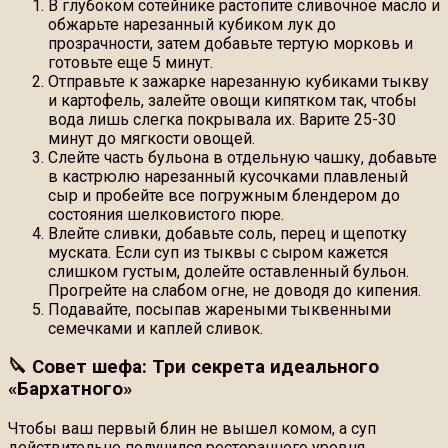
В глубоком сотейнике растопите сливочное масло и
обжарьте нарезанный кубиком лук до
прозрачности, затем добавьте тертую морковь и
готовьте еще 5 минут.
Отправьте к зажарке нарезанную кубиками тыкву
и картофель, залейте овощи кипятком так, чтобы
вода лишь слегка покрывала их. Варите 25-30
минут до мягкости овощей.
Слейте часть бульона в отдельную чашку, добавьте
в кастрюлю нарезанный кусочками плавленый
сыр и пробейте все погружным блендером до
состояния шелковистого пюре.
Влейте сливки, добавьте соль, перец и щепотку
муската. Если суп из тыквы с сыром кажется
слишком густым, долейте оставленный бульон.
Прогрейте на слабом огне, не доводя до кипения.
Подавайте, посыпав жареными тыквенными
семечками и каплей сливок.
🔪 Совет шефа: Три секрета идеального
«Бархатного»
Чтобы ваш первый блин не вышел комом, а суп
действительно получился ресторанного уровня,