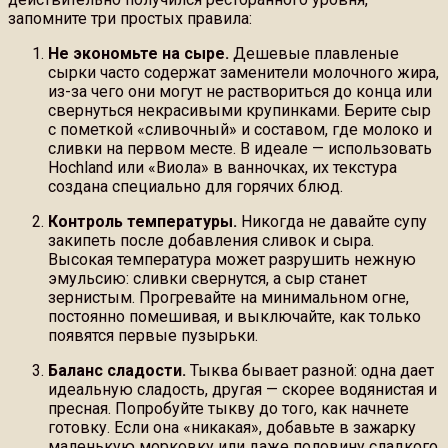
запомните три простых правила:
Не экономьте на сыре.
Дешевые плавленые
сырки часто содержат заменители молочного жира,
из-за чего они могут не раствориться до конца или
свернуться некрасивыми крупинками. Берите сыр
с пометкой «сливочный» и составом, где молоко и
сливки на первом месте. В идеале — использовать
Hochland или «Виола» в ванночках, их текстура
создана специально для горячих блюд.
Контроль температуры.
Никогда не давайте супу
закипеть после добавления сливок и сыра.
Высокая температура может разрушить нежную
эмульсию: сливки свернутся, а сыр станет
зернистым. Прогревайте на минимальном огне,
постоянно помешивая, и выключайте, как только
появятся первые пузырьки.
Баланс сладости.
Тыква бывает разной: одна дает
идеальную сладость, другая — скорее водянистая и
пресная. Попробуйте тыкву до того, как начнете
готовку. Если она «никакая», добавьте в зажарку
маленькую морковку или даже половину сладкого