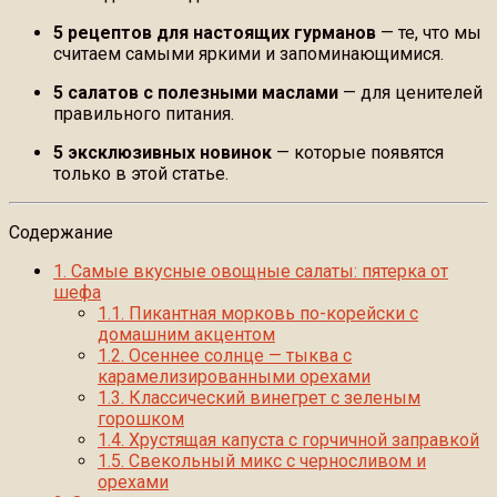
5 рецептов для настоящих гурманов
— те, что мы
считаем самыми яркими и запоминающимися.
5 салатов с полезными маслами
— для ценителей
правильного питания.
5 эксклюзивных новинок
— которые появятся
только в этой статье.
Содержание
1.
Самые вкусные овощные салаты: пятерка от
шефа
1.1.
Пикантная морковь по-корейски с
домашним акцентом
1.2.
Осеннее солнце — тыква с
карамелизированными орехами
1.3.
Классический винегрет с зеленым
горошком
1.4.
Хрустящая капуста с горчичной заправкой
1.5.
Свекольный микс с черносливом и
орехами