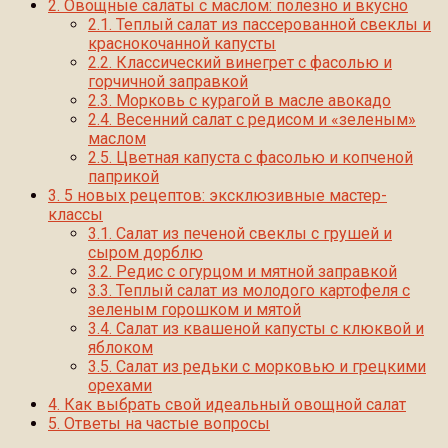
2.
Овощные салаты с маслом: полезно и вкусно
2.1.
Теплый салат из пассерованной свеклы и
краснокочанной капусты
2.2.
Классический винегрет с фасолью и
горчичной заправкой
2.3.
Морковь с курагой в масле авокадо
2.4.
Весенний салат с редисом и «зеленым»
маслом
2.5.
Цветная капуста с фасолью и копченой
паприкой
3.
5 новых рецептов: эксклюзивные мастер-
классы
3.1.
Салат из печеной свеклы с грушей и
сыром дорблю
3.2.
Редис с огурцом и мятной заправкой
3.3.
Теплый салат из молодого картофеля с
зеленым горошком и мятой
3.4.
Салат из квашеной капусты с клюквой и
яблоком
3.5.
Салат из редьки с морковью и грецкими
орехами
4.
Как выбрать свой идеальный овощной салат
5.
Ответы на частые вопросы