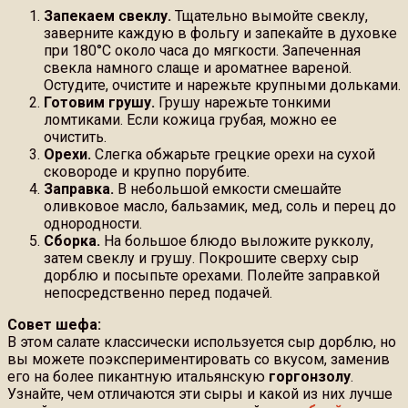
Запекаем свеклу.
Тщательно вымойте свеклу,
заверните каждую в фольгу и запекайте в духовке
при 180°C около часа до мягкости. Запеченная
свекла намного слаще и ароматнее вареной.
Остудите, очистите и нарежьте крупными дольками.
Готовим грушу.
Грушу нарежьте тонкими
ломтиками. Если кожица грубая, можно ее
очистить.
Орехи.
Слегка обжарьте грецкие орехи на сухой
сковороде и крупно порубите.
Заправка.
В небольшой емкости смешайте
оливковое масло, бальзамик, мед, соль и перец до
однородности.
Сборка.
На большое блюдо выложите рукколу,
затем свеклу и грушу. Покрошите сверху сыр
дорблю и посыпьте орехами. Полейте заправкой
непосредственно перед подачей.
Совет шефа:
В этом салате классически используется сыр дорблю, но
вы можете поэкспериментировать со вкусом, заменив
его на более пикантную итальянскую
горгонзолу
.
Узнайте, чем отличаются эти сыры и какой из них лучше