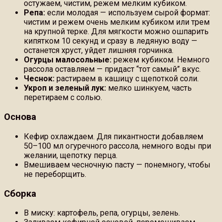
остужаем, чистим, режем мелким кубиком.
Репа:
если молодая — используем сырой формат:
чистим и режем очень мелким кубиком или трем
на крупной терке. Для мягкости можно ошпарить
кипятком 10 секунд и сразу в ледяную воду —
останется хруст, уйдет лишняя горчинка.
Огурцы малосольные:
режем кубиком. Немного
рассола оставляем — придаст “тот самый” вкус.
Чеснок:
растираем в кашицу с щепоткой соли.
Укроп и зеленый лук:
мелко шинкуем, часть
перетираем с солью.
Основа
Кефир охлаждаем. Для пикантности добавляем
50–100 мл огуречного рассола, немного воды при
желании, щепотку перца.
Вмешиваем чесночную пасту — понемногу, чтобы
не переборщить.
Сборка
В миску: картофель, репа, огурцы, зелень.