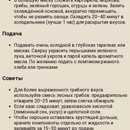
В большую миску сложить картофель, морковь,
грибы, зелёный горошек, огурцы и зелень. Залить
охлаждённой основой, аккуратно перемешать,
чтобы не размять овощи. Охладить 20–40 минут в
холодильнике (лучше 1 час) для раскрытия вкусов.
Подача
Подавать очень холодной в глубоких тарелках или
мисках. Сверху украсить перышками зелёного
лука, веточкой укропа и парой капель ароматного
масла. По желанию подать с ломтиком ржаного
хлеба или гренками.
Советы
Для более выраженного грибного вкуса
используйте смесь лесных грибов: предварительно
отварите 20–25 минут, затем слегка обжарьте.
Если квас сладковат, уравновесьте кислотой
(лимонный сок, уксус) и щепоткой соли.
Чтобы окрошка оставалась хрустящей дольше,
храните компоненты отдельно от жидкости и
заливайте за 15–30 минут до подачи.