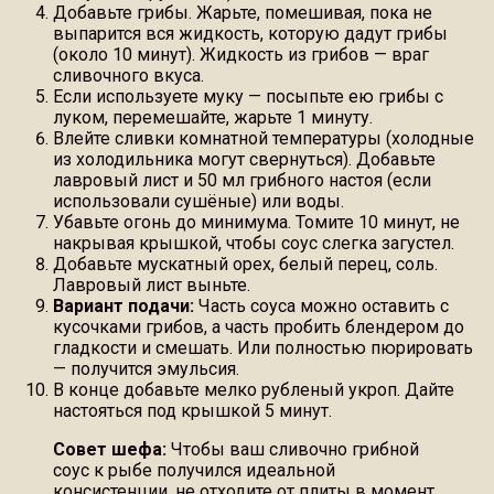
Добавьте грибы. Жарьте, помешивая, пока не
выпарится вся жидкость, которую дадут грибы
(около 10 минут). Жидкость из грибов — враг
сливочного вкуса.
Если используете муку — посыпьте ею грибы с
луком, перемешайте, жарьте 1 минуту.
Влейте сливки комнатной температуры (холодные
из холодильника могут свернуться). Добавьте
лавровый лист и 50 мл грибного настоя (если
использовали сушёные) или воды.
Убавьте огонь до минимума. Томите 10 минут, не
накрывая крышкой, чтобы соус слегка загустел.
Добавьте мускатный орех, белый перец, соль.
Лавровый лист выньте.
Вариант подачи:
Часть соуса можно оставить с
кусочками грибов, а часть пробить блендером до
гладкости и смешать. Или полностью пюрировать
— получится эмульсия.
В конце добавьте мелко рубленый укроп. Дайте
настояться под крышкой 5 минут.
Совет шефа:
Чтобы ваш сливочно грибной
соус к рыбе получился идеальной
консистенции, не отходите от плиты в момент