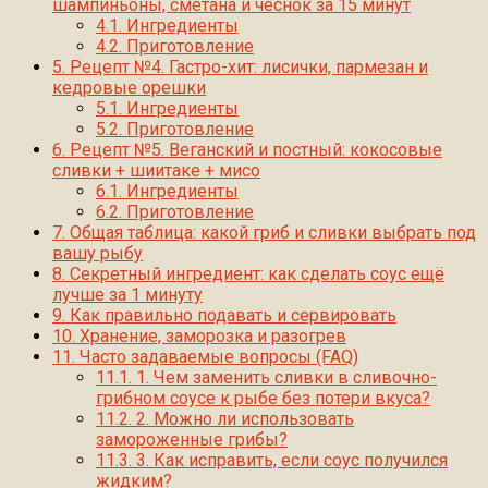
шампиньоны, сметана и чеснок за 15 минут
4.1.
Ингредиенты
4.2.
Приготовление
5.
Рецепт №4. Гастро-хит: лисички, пармезан и
кедровые орешки
5.1.
Ингредиенты
5.2.
Приготовление
6.
Рецепт №5. Веганский и постный: кокосовые
сливки + шиитаке + мисо
6.1.
Ингредиенты
6.2.
Приготовление
7.
Общая таблица: какой гриб и сливки выбрать под
вашу рыбу
8.
Секретный ингредиент: как сделать соус ещё
лучше за 1 минуту
9.
Как правильно подавать и сервировать
10.
Хранение, заморозка и разогрев
11.
Часто задаваемые вопросы (FAQ)
11.1.
1. Чем заменить сливки в сливочно-
грибном соусе к рыбе без потери вкуса?
11.2.
2. Можно ли использовать
замороженные грибы?
11.3.
3. Как исправить, если соус получился
жидким?