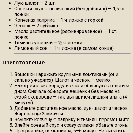
Лук-шалот — 2 шт.
Соевый соус классический (без добавок) — 1,5 ст.
ложки
Копчёная паприка — 1 ч. ложка с горкой
Чеснок — 2 зубчика
Масло растительное (рафинированное) — 1 ст.
ложка
Тимьян сушёный — ½ ч. ложки
Лимонный сок — 1 ч. ложка (в самом конце)
Приготовление
Вешенки нарежьте крупными ломтиками (они
сильно ужарятся). Шалот и чеснок — мелко.
Разогрейте сковороду вок или обычную с толстым
дном. Сначала обжарьте вешенки без масла на
сухой сковороде — так выпарится лишняя влага (4
минуты).
Добавьте растительное масло, лук-шалот и чеснок.
Жарьте ещё 3 минуты.
Всыпьте копчёную паприку и тимьян, перемешайте.
Влейте соевый соус и сразу сливки. Убавьте огонь.
Прогревайте, помешивая, 5–6 минут. Не кипятить!