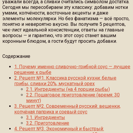
уважали всегда, а сливки считались символом достатка.
Сегодня мы пересобираем эту классику: добавим нотки
умами, копчёности, восточные акценты и даже
элементы молекулярки. Но без фанатизма — всё просто,
понятно и невероятно вкусно. Вы получите 5 рецептов,
чек-лист идеальной консистенции, ответы на главные
вопросы — и гарантию, что этот соус станет вашим
коронным блюдом, а гости будут просить добавки.
Содержание
1.
Почему именно сливочно-грибной соус — лучшее
решение к рыбе
2.
Рецепт №1. Классика русской кухни: белые
грибы, сливки 20%, мускатный орех
2.1.
Ингредиенты (на 4 порции рыбы)
2.2.
Пошаговое приготовление (время: 30
минут)
3.
Рецепт №2. Современный русский: вешенки,
копчёная паприка и соевый соус
3.1.
Ингредиенты
3.2.
Приготовление
4.
Рецепт №3. Экономичный и быстрый: