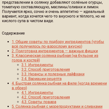
представлении в солянку добавляют солёные огурцы,
томатную составляющую, маслины/оливки и лимон.
Получается ярко, сочно и очень аппетитно — идеальный
вариант, когда хочется чего-то вкусного и тёплого, но не
кислого супа в чистом виде.
Содержание
1.
Общие советы по подбору ингредиентов (чтобы
всё получилось по-взрослому вкусно)
2.
Подготовка ингредиентов — важные фишки
3.
Классическая солянка рыбная (на бульоне из
голов и костей)
3.1.
Ингредиенты
3.2.
Способ приготовления
3.3.
Нюансы и полезные лайфхаки
3.4.
Вариации рецепта
4.
Быстрая солянка рыбная на филе (когда времени
в обрез)
4.1.
Ингредиенты
4.2.
Способ приготовления
4.3.
Советы повара
5.
Солянка рыбная с морепродуктами и сливками