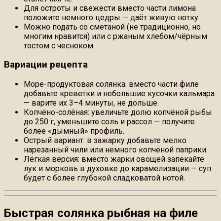
Для остроты и свежести вместо части лимона
положите немного цедры — даёт живую нотку.
Можно подать со сметаной (не традиционно, но
многим нравится) или с ржаным хлебом/чёрным
тостом с чесноком.
Вариации рецепта
Море-продуктовая солянка: вместо части филе
добавьте креветки и небольшие кусочки кальмара
— варите их 3–4 минуты, не дольше.
Копчёно-солёная: увеличьте долю копчёной рыбы
до 250 г, уменьшите соль и рассол — получите
более «дымный» профиль.
Острый вариант: в зажарку добавьте мелко
нарезанный чили или немного копчёной паприки.
Лёгкая версия: вместо жарки овощей запекайте
лук и морковь в духовке до карамелизации — суп
будет с более глубокой сладковатой нотой.
Быстрая солянка рыбная на филе