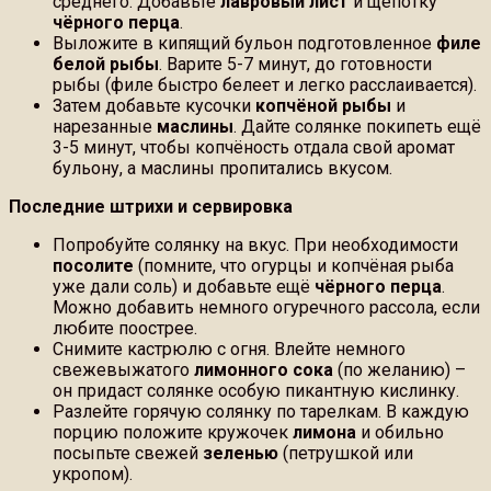
среднего. Добавьте
лавровый лист
и щепотку
чёрного перца
.
Выложите в кипящий бульон подготовленное
филе
белой рыбы
. Варите 5-7 минут, до готовности
рыбы (филе быстро белеет и легко расслаивается).
Затем добавьте кусочки
копчёной рыбы
и
нарезанные
маслины
. Дайте солянке покипеть ещё
3-5 минут, чтобы копчёность отдала свой аромат
бульону, а маслины пропитались вкусом.
Последние штрихи и сервировка
Попробуйте солянку на вкус. При необходимости
посолите
(помните, что огурцы и копчёная рыба
уже дали соль) и добавьте ещё
чёрного перца
.
Можно добавить немного огуречного рассола, если
любите поострее.
Снимите кастрюлю с огня. Влейте немного
свежевыжатого
лимонного сока
(по желанию) –
он придаст солянке особую пикантную кислинку.
Разлейте горячую солянку по тарелкам. В каждую
порцию положите кружочек
лимона
и обильно
посыпьте свежей
зеленью
(петрушкой или
укропом).