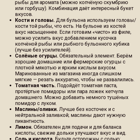
рыбы для аромата (можно копчёную скумбрию
или горбушу). Комбинация даёт интересный букет
вкусов.
Кости и головы.
Для бульона используем головы/
кости той рыбы, что есть. На бульоне из костей
вкус насыщеннее. Если готовим «чисто» из филе,
можно усилить вкус добавлением кусочка
копчёной рыбы или рыбного бульонного кубика
(лучше без усилителей).
Солёные огурцы.
Обязательный элемент. Берём
хорошие домашние или фермерские огурцы с
плотной мякотью и ярким кислым вкусом.
Маринованные из магазина иногда слишком
мягкие — резать аккуратно, чтобы не развалились.
Томатная часть.
Подойдёт томатная паста,
протёртые помидоры или пара ложек кетчупа
домашнего. Можно добавить немного тушёных
помидор с луком.
Маслины/оливки.
Лучше без косточек и с
нейтральной заливкой; маслины дают нужную
пикантность.
Лимон.
Обязателен для подачи и для баланса
кислоты; свежие дольки улучшают вкус и вид.
Соль и кислота.
Будьте осторожны с солью: