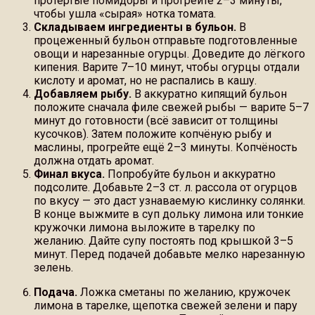
протёртые помидоры и прогрейте 2–3 минуты,
чтобы ушла «сырая» нотка томата.
Складываем ингредиенты в бульон.
В
процеженный бульон отправьте подготовленные
овощи и нарезанные огурцы. Доведите до лёгкого
кипения. Варите 7–10 минут, чтобы огурцы отдали
кислоту и аромат, но не распались в кашу.
Добавляем рыбу.
В аккуратно кипящий бульон
положите сначала филе свежей рыбы — варите 5–7
минут до готовности (всё зависит от толщины
кусочков). Затем положите копчёную рыбу и
маслины, прогрейте ещё 2–3 минуты. Копчёность
должна отдать аромат.
Финал вкуса.
Попробуйте бульон и аккуратно
подсолите. Добавьте 2–3 ст. л. рассола от огурцов
по вкусу — это даст узнаваемую кислинку солянки.
В конце выжмите в суп дольку лимона или тонкие
кружочки лимона выложите в тарелку по
желанию. Дайте супу постоять под крышкой 3–5
минут. Перед подачей добавьте мелко нарезанную
зелень.
Подача.
Ложка сметаны по желанию, кружочек
лимона в тарелке, щепотка свежей зелени и пару