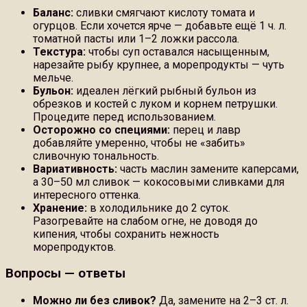
Баланс:
сливки смягчают кислоту томата и
огурцов. Если хочется ярче — добавьте ещё 1 ч. л.
томатной пасты или 1–2 ложки рассола.
Текстура:
чтобы суп оставался насыщенным,
нарезайте рыбу крупнее, а морепродукты — чуть
мельче.
Бульон:
идеален лёгкий рыбный бульон из
обрезков и костей с луком и корнем петрушки.
Процедите перед использованием.
Осторожно со специями:
перец и лавр
добавляйте умеренно, чтобы не «забить»
сливочную тональность.
Вариативность:
часть маслин замените каперсами,
а 30–50 мл сливок — кокосовыми сливками для
интересного оттенка.
Хранение:
в холодильнике до 2 суток.
Разогревайте на слабом огне, не доводя до
кипения, чтобы сохранить нежность
морепродуктов.
Вопросы — ответы
Можно ли без сливок?
Да, замените на 2–3 ст. л.