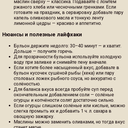
маслин сверху — классика. Подавайте с ломтем
ржаного хлеба или чесночными гренками. Если
готовите на праздник, в сервировку добавьте пару
капель оливкового масла и тонкую ленту
лимонной цедры — красиво и аппетитно.
Нюансы и полезные лайфхаки
Бульон держите недолго: 30–40 минут — и хватит.
Дольше — получите горечь.
Для прозрачности бульона используйте холодную
воду при заливке и снимайте пену вначале.
Если хотите более насыщенный вкус, добавьте в
бульон кусочек сушёной рыбы (хека) или пару
столовых ложек рыбного соуса, но аккуратно с
солёностью.
Для баланса вкуса всегда пробуйте суп перед
окончательным добавлением соли — солёные
огурцы и копчёности солят достаточно сильно.
Если огурцы слишком солёные или кислые, можно
слегка промыть их и добавить 1 ч. л. сахара в
овощную зажарку.
Маслины можно заменить оливками, но тогда вкус
станет мягче.