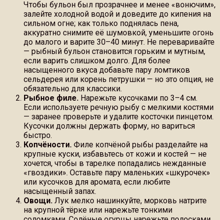
Чтобы бульон был прозрачнее и менее «вонючим»,
залейте холодной водой и доведите до кипения на
сильном огне; как только поднялась пена,
аккуратно снимите её шумовкой, уменьшите огонь
до малого и варите 30–40 минут. Не переваривайте
— рыбный бульон становится горьким и мутным,
если варить слишком долго. Для более
насыщенного вкуса добавьте пару ломтиков
сельдерея или корень петрушки — но это опция, не
обязательно для классики.
Рыбное филе.
Нарежьте кусочками по 3–4 см.
Если используете речную рыбу с мелкими костями
— заранее проверьте и удалите косточки пинцетом.
Кусочки должны держать форму, но вариться
быстро.
Копчёности.
Филе копчёной рыбы разделайте на
крупные куски, избавьтесь от кожи и костей — не
хочется, чтобы в тарелке попадались нежданные
«гвоздики». Оставьте пару маленьких «шкурочек»
или кусочков для аромата, если любите
насыщенный запах.
Овощи.
Лук мелко нашинкуйте, морковь натрите
на крупной тёрке или нарежьте тонкими
соломками. Солёные огурцы нарежьте полосками