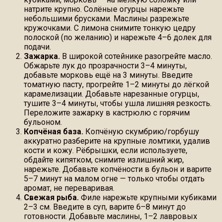
натрите крупно. Солёные огурцы нарежьте
небольшими брусками. Маслины разрежьте
кружочками. С лимона снимите тонкую цедру
полоской (по желанию) и нарежьте 4–6 долек для
подачи.
Зажарка.
В широкой сотейнике разогрейте масло.
Обжарьте лук до прозрачности 3–4 минуты,
добавьте морковь ещё на 3 минуты. Введите
томатную пасту, прогрейте 1–2 минуты до лёгкой
карамелизации. Добавьте нарезанные огурцы,
тушите 3–4 минуты, чтобы ушла лишняя резкость.
Переложите зажарку в кастрюлю с горячим
бульоном.
Копчёная база.
Копчёную скумбрию/горбушу
аккуратно разберите на крупные ломтики, удалив
кости и кожу. Рёбрышки, если используете,
обдайте кипятком, снимите излишний жир,
нарежьте. Добавьте копчёности в бульон и варите
5–7 минут на малом огне — только чтобы отдать
аромат, не переваривая.
Свежая рыба.
Филе нарежьте крупными кубиками
2–3 см. Введите в суп, варите 6–8 минут до
готовности. Добавьте маслины, 1–2 лавровых