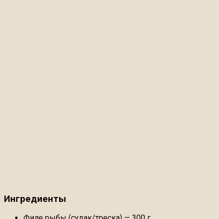
Ингредиенты
Филе рыбы (судак/треска) — 300 г