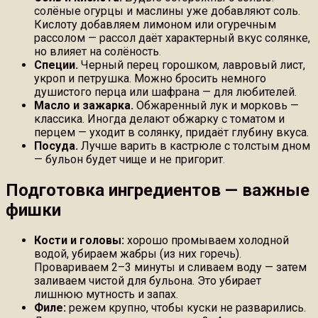
солёные огурцы и маслины уже добавляют соль.
Кислоту добавляем лимоном или огуречным
рассолом — рассол даёт характерный вкус солянке,
но влияет на солёность.
Специи.
Черный перец горошком, лавровый лист,
укроп и петрушка. Можно бросить немного
душистого перца или шафрана — для любителей.
Масло и зажарка.
Обжаренный лук и морковь —
классика. Иногда делают обжарку с томатом и
перцем — уходит в солянку, придаёт глубину вкуса.
Посуда.
Лучше варить в кастрюле с толстым дном
— бульон будет чище и не пригорит.
Подготовка ингредиентов — важные
фишки
Кости и головы:
хорошо промываем холодной
водой, убираем жабры (из них горечь).
Провариваем 2–3 минуты и сливаем воду — затем
заливаем чистой для бульона. Это убирает
лишнюю мутность и запах.
Филе:
режем крупно, чтобы куски не разварились.