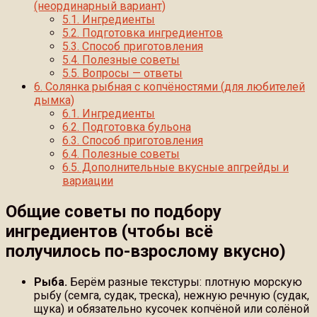
(неординарный вариант)
5.1.
Ингредиенты
5.2.
Подготовка ингредиентов
5.3.
Способ приготовления
5.4.
Полезные советы
5.5.
Вопросы — ответы
6.
Солянка рыбная с копчёностями (для любителей
дымка)
6.1.
Ингредиенты
6.2.
Подготовка бульона
6.3.
Способ приготовления
6.4.
Полезные советы
6.5.
Дополнительные вкусные апгрейды и
вариации
Общие советы по подбору
ингредиентов (чтобы всё
получилось по-взрослому вкусно)
Рыба.
Берём разные текстуры: плотную морскую
рыбу (семга, судак, треска), нежную речную (судак,
щука) и обязательно кусочек копчёной или солёной