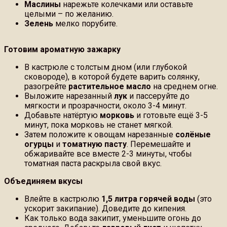
Маслины
нарежьте колечками или оставьте
целыми – по желанию.
Зелень
мелко порубите.
Готовим ароматную зажарку
В кастрюле с толстым дном (или глубокой
сковороде), в которой будете варить солянку,
разогрейте
растительное масло
на среднем огне.
Выложите нарезанный
лук
и пассеруйте до
мягкости и прозрачности, около 3-4 минут.
Добавьте натёртую
морковь
и готовьте ещё 3-5
минут, пока морковь не станет мягкой.
Затем положите к овощам нарезанные
солёные
огурцы
и
томатную пасту
. Перемешайте и
обжаривайте все вместе 2-3 минуты, чтобы
томатная паста раскрыла свой вкус.
Объединяем вкусы
Влейте в кастрюлю
1,5 литра горячей воды
(это
ускорит закипание). Доведите до кипения.
Как только вода закипит, уменьшите огонь до