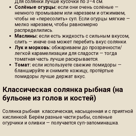
Для солянки лучше кусочки по 3–4 см.
Солёные огурцы:
если они очень солёные —
немного промываем или нарезаем и отжимаем,
чтобы не «пересолить» суп. Если огурцы мягкие —
мелко нарезаем, чтобы равномерно
распределились.
Маслины:
если есть жидкость с сильным вкусом,
слить — иначе она может перебить вкус солянки.
Лук и морковь:
обжариваем до прозрачности/
легкой карамелизации для сладости — тогда
томатная часть лучше раскрывается.
Томат:
если используете свежие помидоры —
бланшируйте и снимите кожицу, протёртые
помидоры лучше держат вкус.
Классическая солянка рыбная (на
бульоне из голов и костей)
Солянка рыбная классическая, насыщенная и с приятной
кислинкой. Берём разные части рыбы, солёные
огурчики и оливки — получается суп-запоминашка.