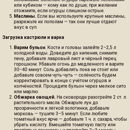
или кубиком — кому как по душе; при желании
отожмите, если огурцы слишком острые.
Маслины.
Если вы используете крупные маслины,
разрежьте их пополам — так они лучше отдают
вкус в суп.
Загрузка кастрюли и варка
Варим бульон
. Кости и головы залейте 2–2,5 л
холодной воды. Доведите до кипения, снимите
пену, добавьте лавровый лист и чёрный перец
горошком. Убавьте огонь до медленного и варите
30–40 минут. Соль добавлять пока не стоит или
добавьте совсем чуть-чуть — солёность будем
корректировать в конце с учётом огурцов и
копчёностей. Процедите бульон через мелкое сито
или марлю.
Обжарка овощей.
На сковороде разогрейте 2 ст. л.
растительного масла. Обжарьте лук до
прозрачности и лёгкой золотинки, добавьте
морковь — тушите 3–5 минут. Если любите
томатный вкус ярче — добавьте 1 ч. л. сахара, чтобы
убрать кислоту. Вмешайте томатную пасту или